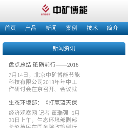
首页
产品
新闻
案例
技术
简介
新闻资讯
盘点总结 砥砺前行——2018
年年中工作会
7月14日，北京中矿博能节能
科技有限公司2018年年中工
作研讨会在京召开。会议就
上半年工作情况进行了总结
生态环境部：《打赢蓝天保
交流，特别是在产品设计与
卫战三年行动计划》将于近
改进、在建项目验收、工作
经济观察网 记者 董瑞强 6月
期印发实施
接口要求、新开工项目安排
20日上午，生态环境部副部
等进项了讨论安排。公司领
长赵英民在国务院政策例行