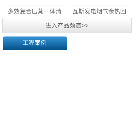
月1日前，11...
先用电”原则，大力实施“煤
机组
机组
多效复合压蒸一体清
瓦斯发电烟气余热回
改电”，能改尽改;对具备电
采暖条件的，“宜集中则集
洁高效干燥系统
收机组
进入产品频道>>
中、宜分散则分散”，通过
蓄...
工程案例
陕
西
华
榆
横
煤
塔
电
山
有
煤
限
矿
责
一