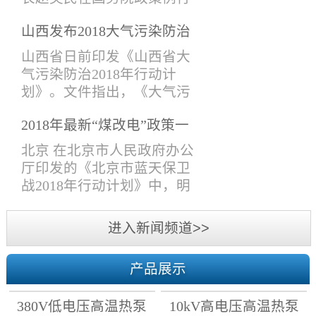
导、技术研发部，技术支持
吹风会上表示，生态环境部
部、项目管理部、采购售后
山西发布2018大气污染防治
会同有关部门提出《打赢蓝
部，市场部、经济部、财务
计划， 10月前完成钢铁、锅
天保卫战三年行动计划》
山西省日前印发《山西省大
部、综合管理部等人员参加
炉等行业提标改造！
（下称《三年行动计划》）
气污染防治2018年行动计
了此次会议。会议主要围绕
的建议稿，在6月13日国务院
划》。文件指出，《大气污
各个议题进行了热烈的讨
常务会议上已原则通过，并
染防治行动计划》第一阶段
论。各部门人员分别对2018
将于近期印发。6月13日，李
2018年最新“煤改电”政策一
目标已完成，但空气质量形
年上半年工作做了系统的总
克强总理在国务院常务会议
览
势依然严峻，必须以最坚定
北京 在北京市人民政府办公
结和分...
上表示，蓝天保卫战是污染
的决心、最严格的制度、最
厅印发的《北京市蓝天保卫
防治攻坚战的重中之重，各
有力的措施，进一步深入推
战2018年行动计划》中，明
级政府要严格环境执法，确
进大气污染防治攻坚战，打
确了2018年各区清洁取暖时
保治污各项工作落实到位。
赢2018年蓝天保卫战。文件
间。 天津 结合2018年采暖季
进入新闻频道>>
打好蓝天保卫战...
提出：2018年10月底前，完
天然气供需形势，天津市发
成清洁取暖改造任务。2018
展改革委会同市建委、市农
年10月1日前，所有在用燃煤
产品展示
委、市环保局等部门制定了
锅炉排放大气污染物达到特
我市2018至2019年居民冬季
别排放限值标准。2018年10
380V低电压高温热泵
10kV高电压高温热泵
清洁取暖工作计划：坚持“优