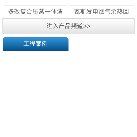
月1日前，11...
先用电”原则，大力实施“煤
机组
机组
多效复合压蒸一体清
瓦斯发电烟气余热回
改电”，能改尽改;对具备电
采暖条件的，“宜集中则集
洁高效干燥系统
收机组
进入产品频道>>
中、宜分散则分散”，通过
蓄...
工程案例
陕
西
华
榆
横
煤
塔
电
山
有
煤
限
矿
责
一