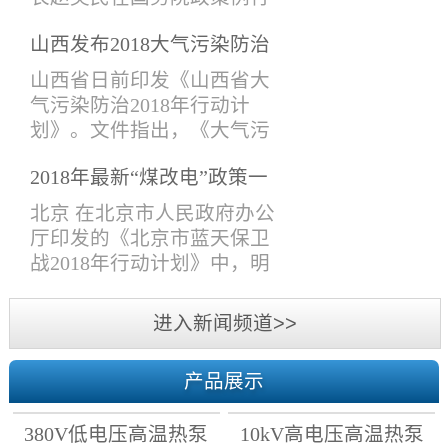
导、技术研发部，技术支持
吹风会上表示，生态环境部
部、项目管理部、采购售后
山西发布2018大气污染防治
会同有关部门提出《打赢蓝
部，市场部、经济部、财务
计划， 10月前完成钢铁、锅
天保卫战三年行动计划》
山西省日前印发《山西省大
部、综合管理部等人员参加
炉等行业提标改造！
（下称《三年行动计划》）
气污染防治2018年行动计
了此次会议。会议主要围绕
的建议稿，在6月13日国务院
划》。文件指出，《大气污
各个议题进行了热烈的讨
常务会议上已原则通过，并
染防治行动计划》第一阶段
论。各部门人员分别对2018
将于近期印发。6月13日，李
2018年最新“煤改电”政策一
目标已完成，但空气质量形
年上半年工作做了系统的总
克强总理在国务院常务会议
览
势依然严峻，必须以最坚定
北京 在北京市人民政府办公
结和分...
上表示，蓝天保卫战是污染
的决心、最严格的制度、最
厅印发的《北京市蓝天保卫
防治攻坚战的重中之重，各
有力的措施，进一步深入推
战2018年行动计划》中，明
级政府要严格环境执法，确
进大气污染防治攻坚战，打
确了2018年各区清洁取暖时
保治污各项工作落实到位。
赢2018年蓝天保卫战。文件
间。 天津 结合2018年采暖季
进入新闻频道>>
打好蓝天保卫战...
提出：2018年10月底前，完
天然气供需形势，天津市发
成清洁取暖改造任务。2018
展改革委会同市建委、市农
年10月1日前，所有在用燃煤
产品展示
委、市环保局等部门制定了
锅炉排放大气污染物达到特
我市2018至2019年居民冬季
别排放限值标准。2018年10
380V低电压高温热泵
10kV高电压高温热泵
清洁取暖工作计划：坚持“优