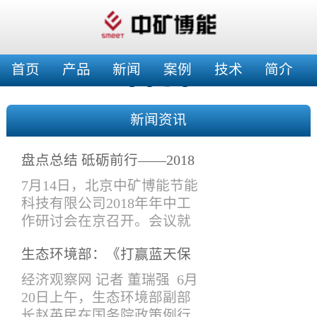
首页
产品
新闻
案例
技术
简介
新闻资讯
盘点总结 砥砺前行——2018
年年中工作会
7月14日，北京中矿博能节能
科技有限公司2018年年中工
作研讨会在京召开。会议就
上半年工作情况进行了总结
生态环境部：《打赢蓝天保
交流，特别是在产品设计与
卫战三年行动计划》将于近
改进、在建项目验收、工作
经济观察网 记者 董瑞强 6月
期印发实施
接口要求、新开工项目安排
20日上午，生态环境部副部
等进项了讨论安排。公司领
长赵英民在国务院政策例行