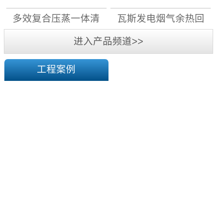
月1日前，11...
先用电”原则，大力实施“煤
机组
机组
多效复合压蒸一体清
瓦斯发电烟气余热回
改电”，能改尽改;对具备电
采暖条件的，“宜集中则集
洁高效干燥系统
收机组
进入产品频道>>
中、宜分散则分散”，通过
蓄...
工程案例
陕
西
华
榆
横
煤
塔
电
山
有
煤
限
矿
责
一