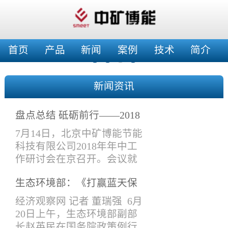
首页
产品
新闻
案例
技术
简介
新闻资讯
盘点总结 砥砺前行——2018
年年中工作会
7月14日，北京中矿博能节能
科技有限公司2018年年中工
作研讨会在京召开。会议就
上半年工作情况进行了总结
生态环境部：《打赢蓝天保
交流，特别是在产品设计与
卫战三年行动计划》将于近
改进、在建项目验收、工作
经济观察网 记者 董瑞强 6月
期印发实施
接口要求、新开工项目安排
20日上午，生态环境部副部
等进项了讨论安排。公司领
长赵英民在国务院政策例行