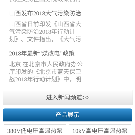
导、技术研发部，技术支持
吹风会上表示，生态环境部
部、项目管理部、采购售后
山西发布2018大气污染防治
会同有关部门提出《打赢蓝
部，市场部、经济部、财务
计划， 10月前完成钢铁、锅
天保卫战三年行动计划》
山西省日前印发《山西省大
部、综合管理部等人员参加
炉等行业提标改造！
（下称《三年行动计划》）
气污染防治2018年行动计
了此次会议。会议主要围绕
的建议稿，在6月13日国务院
划》。文件指出，《大气污
各个议题进行了热烈的讨
常务会议上已原则通过，并
染防治行动计划》第一阶段
论。各部门人员分别对2018
将于近期印发。6月13日，李
2018年最新“煤改电”政策一
目标已完成，但空气质量形
年上半年工作做了系统的总
克强总理在国务院常务会议
览
势依然严峻，必须以最坚定
北京 在北京市人民政府办公
结和分...
上表示，蓝天保卫战是污染
的决心、最严格的制度、最
厅印发的《北京市蓝天保卫
防治攻坚战的重中之重，各
有力的措施，进一步深入推
战2018年行动计划》中，明
级政府要严格环境执法，确
进大气污染防治攻坚战，打
确了2018年各区清洁取暖时
保治污各项工作落实到位。
赢2018年蓝天保卫战。文件
间。 天津 结合2018年采暖季
进入新闻频道>>
打好蓝天保卫战...
提出：2018年10月底前，完
天然气供需形势，天津市发
成清洁取暖改造任务。2018
展改革委会同市建委、市农
年10月1日前，所有在用燃煤
产品展示
委、市环保局等部门制定了
锅炉排放大气污染物达到特
我市2018至2019年居民冬季
别排放限值标准。2018年10
380V低电压高温热泵
10kV高电压高温热泵
清洁取暖工作计划：坚持“优