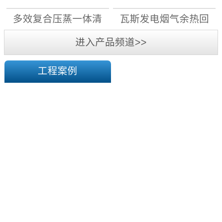
月1日前，11...
先用电”原则，大力实施“煤
机组
机组
多效复合压蒸一体清
瓦斯发电烟气余热回
改电”，能改尽改;对具备电
采暖条件的，“宜集中则集
洁高效干燥系统
收机组
进入产品频道>>
中、宜分散则分散”，通过
蓄...
工程案例
陕
西
华
榆
横
煤
塔
电
山
有
煤
限
矿
责
一