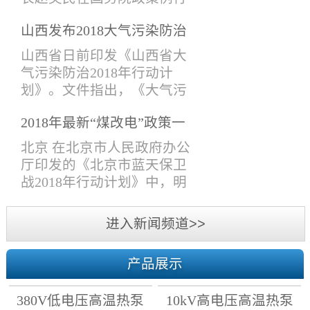
导、技术研发部，技术支持
吹风会上表示，生态环境部
部、项目管理部、采购售后
山西发布2018大气污染防治
会同有关部门提出《打赢蓝
部，市场部、经济部、财务
计划， 10月前完成钢铁、锅
天保卫战三年行动计划》
山西省日前印发《山西省大
部、综合管理部等人员参加
炉等行业提标改造！
（下称《三年行动计划》）
气污染防治2018年行动计
了此次会议。会议主要围绕
的建议稿，在6月13日国务院
划》。文件指出，《大气污
各个议题进行了热烈的讨
常务会议上已原则通过，并
染防治行动计划》第一阶段
论。各部门人员分别对2018
将于近期印发。6月13日，李
2018年最新“煤改电”政策一
目标已完成，但空气质量形
年上半年工作做了系统的总
克强总理在国务院常务会议
览
势依然严峻，必须以最坚定
北京 在北京市人民政府办公
结和分...
上表示，蓝天保卫战是污染
的决心、最严格的制度、最
厅印发的《北京市蓝天保卫
防治攻坚战的重中之重，各
有力的措施，进一步深入推
战2018年行动计划》中，明
级政府要严格环境执法，确
进大气污染防治攻坚战，打
确了2018年各区清洁取暖时
保治污各项工作落实到位。
赢2018年蓝天保卫战。文件
间。 天津 结合2018年采暖季
进入新闻频道>>
打好蓝天保卫战...
提出：2018年10月底前，完
天然气供需形势，天津市发
成清洁取暖改造任务。2018
展改革委会同市建委、市农
年10月1日前，所有在用燃煤
产品展示
委、市环保局等部门制定了
锅炉排放大气污染物达到特
我市2018至2019年居民冬季
别排放限值标准。2018年10
380V低电压高温热泵
10kV高电压高温热泵
清洁取暖工作计划：坚持“优