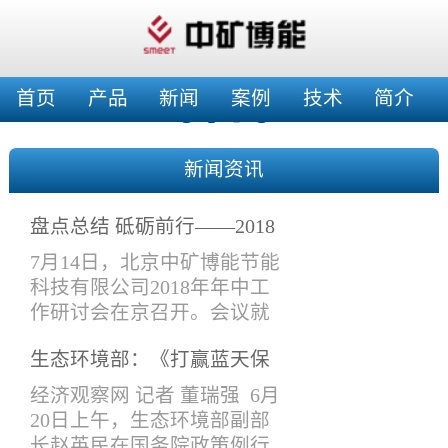
首页
产品
新闻
案例
技术
简介
新闻资讯
盘点总结 砥砺前行——2018
年年中工作会
7月14日，北京中矿博能节能
科技有限公司2018年年中工
作研讨会在京召开。会议就
上半年工作情况进行了总结
生态环境部：《打赢蓝天保
交流，特别是在产品设计与
卫战三年行动计划》将于近
改进、在建项目验收、工作
经济观察网 记者 董瑞强 6月
期印发实施
接口要求、新开工项目安排
20日上午，生态环境部副部
等进项了讨论安排。公司领
长赵英民在国务院政策例行