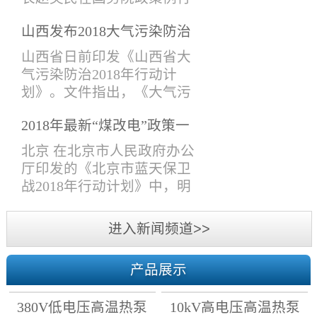
导、技术研发部，技术支持
吹风会上表示，生态环境部
部、项目管理部、采购售后
山西发布2018大气污染防治
会同有关部门提出《打赢蓝
部，市场部、经济部、财务
计划， 10月前完成钢铁、锅
天保卫战三年行动计划》
山西省日前印发《山西省大
部、综合管理部等人员参加
炉等行业提标改造！
（下称《三年行动计划》）
气污染防治2018年行动计
了此次会议。会议主要围绕
的建议稿，在6月13日国务院
划》。文件指出，《大气污
各个议题进行了热烈的讨
常务会议上已原则通过，并
染防治行动计划》第一阶段
论。各部门人员分别对2018
将于近期印发。6月13日，李
2018年最新“煤改电”政策一
目标已完成，但空气质量形
年上半年工作做了系统的总
克强总理在国务院常务会议
览
势依然严峻，必须以最坚定
北京 在北京市人民政府办公
结和分...
上表示，蓝天保卫战是污染
的决心、最严格的制度、最
厅印发的《北京市蓝天保卫
防治攻坚战的重中之重，各
有力的措施，进一步深入推
战2018年行动计划》中，明
级政府要严格环境执法，确
进大气污染防治攻坚战，打
确了2018年各区清洁取暖时
保治污各项工作落实到位。
赢2018年蓝天保卫战。文件
间。 天津 结合2018年采暖季
进入新闻频道>>
打好蓝天保卫战...
提出：2018年10月底前，完
天然气供需形势，天津市发
成清洁取暖改造任务。2018
展改革委会同市建委、市农
年10月1日前，所有在用燃煤
产品展示
委、市环保局等部门制定了
锅炉排放大气污染物达到特
我市2018至2019年居民冬季
别排放限值标准。2018年10
380V低电压高温热泵
10kV高电压高温热泵
清洁取暖工作计划：坚持“优