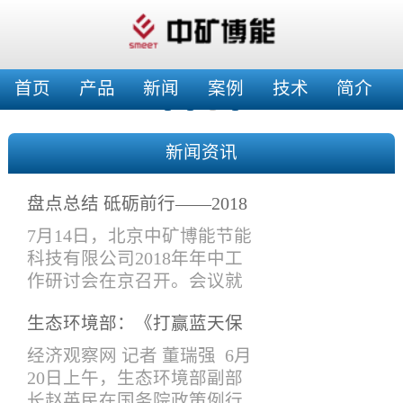
首页
产品
新闻
案例
技术
简介
新闻资讯
盘点总结 砥砺前行——2018
年年中工作会
7月14日，北京中矿博能节能
科技有限公司2018年年中工
作研讨会在京召开。会议就
上半年工作情况进行了总结
生态环境部：《打赢蓝天保
交流，特别是在产品设计与
卫战三年行动计划》将于近
改进、在建项目验收、工作
经济观察网 记者 董瑞强 6月
期印发实施
接口要求、新开工项目安排
20日上午，生态环境部副部
等进项了讨论安排。公司领
长赵英民在国务院政策例行