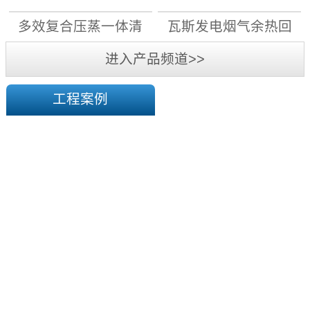
月1日前，11...
先用电”原则，大力实施“煤
机组
机组
多效复合压蒸一体清
瓦斯发电烟气余热回
改电”，能改尽改;对具备电
采暖条件的，“宜集中则集
洁高效干燥系统
收机组
进入产品频道>>
中、宜分散则分散”，通过
蓄...
工程案例
陕
西
华
榆
横
煤
塔
电
山
有
煤
限
矿
责
一