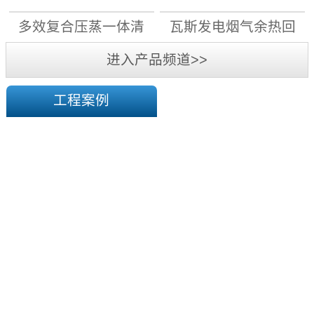
月1日前，11...
先用电”原则，大力实施“煤
机组
机组
多效复合压蒸一体清
瓦斯发电烟气余热回
改电”，能改尽改;对具备电
采暖条件的，“宜集中则集
洁高效干燥系统
收机组
进入产品频道>>
中、宜分散则分散”，通过
蓄...
工程案例
陕
西
华
榆
横
煤
塔
电
山
有
煤
限
矿
责
一