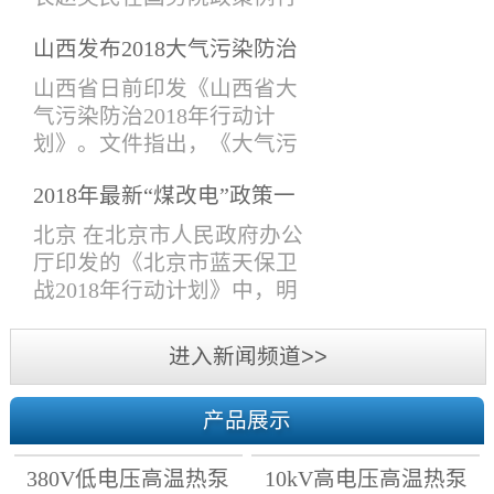
导、技术研发部，技术支持
吹风会上表示，生态环境部
部、项目管理部、采购售后
山西发布2018大气污染防治
会同有关部门提出《打赢蓝
部，市场部、经济部、财务
计划， 10月前完成钢铁、锅
天保卫战三年行动计划》
山西省日前印发《山西省大
部、综合管理部等人员参加
炉等行业提标改造！
（下称《三年行动计划》）
气污染防治2018年行动计
了此次会议。会议主要围绕
的建议稿，在6月13日国务院
划》。文件指出，《大气污
各个议题进行了热烈的讨
常务会议上已原则通过，并
染防治行动计划》第一阶段
论。各部门人员分别对2018
将于近期印发。6月13日，李
2018年最新“煤改电”政策一
目标已完成，但空气质量形
年上半年工作做了系统的总
克强总理在国务院常务会议
览
势依然严峻，必须以最坚定
北京 在北京市人民政府办公
结和分...
上表示，蓝天保卫战是污染
的决心、最严格的制度、最
厅印发的《北京市蓝天保卫
防治攻坚战的重中之重，各
有力的措施，进一步深入推
战2018年行动计划》中，明
级政府要严格环境执法，确
进大气污染防治攻坚战，打
确了2018年各区清洁取暖时
保治污各项工作落实到位。
赢2018年蓝天保卫战。文件
间。 天津 结合2018年采暖季
进入新闻频道>>
打好蓝天保卫战...
提出：2018年10月底前，完
天然气供需形势，天津市发
成清洁取暖改造任务。2018
展改革委会同市建委、市农
年10月1日前，所有在用燃煤
产品展示
委、市环保局等部门制定了
锅炉排放大气污染物达到特
我市2018至2019年居民冬季
别排放限值标准。2018年10
380V低电压高温热泵
10kV高电压高温热泵
清洁取暖工作计划：坚持“优