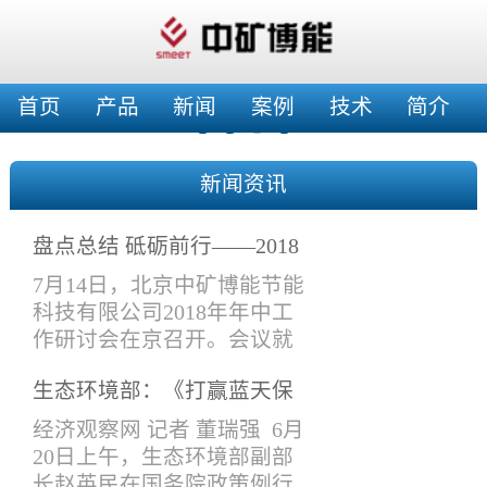
首页
产品
新闻
案例
技术
简介
新闻资讯
盘点总结 砥砺前行——2018
年年中工作会
7月14日，北京中矿博能节能
科技有限公司2018年年中工
作研讨会在京召开。会议就
上半年工作情况进行了总结
生态环境部：《打赢蓝天保
交流，特别是在产品设计与
卫战三年行动计划》将于近
改进、在建项目验收、工作
经济观察网 记者 董瑞强 6月
期印发实施
接口要求、新开工项目安排
20日上午，生态环境部副部
等进项了讨论安排。公司领
长赵英民在国务院政策例行