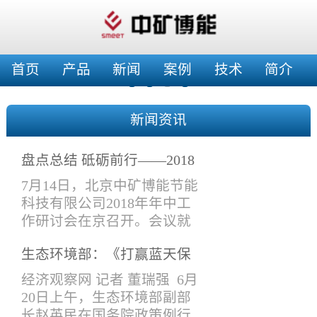
首页
产品
新闻
案例
技术
简介
新闻资讯
盘点总结 砥砺前行——2018
年年中工作会
7月14日，北京中矿博能节能
科技有限公司2018年年中工
作研讨会在京召开。会议就
上半年工作情况进行了总结
生态环境部：《打赢蓝天保
交流，特别是在产品设计与
卫战三年行动计划》将于近
改进、在建项目验收、工作
经济观察网 记者 董瑞强 6月
期印发实施
接口要求、新开工项目安排
20日上午，生态环境部副部
等进项了讨论安排。公司领
长赵英民在国务院政策例行