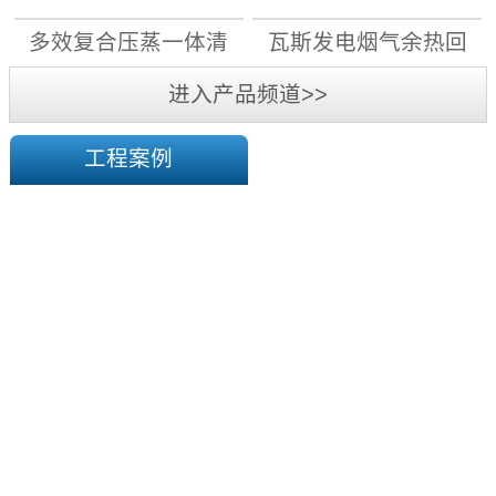
月1日前，11...
先用电”原则，大力实施“煤
机组
机组
多效复合压蒸一体清
瓦斯发电烟气余热回
改电”，能改尽改;对具备电
采暖条件的，“宜集中则集
洁高效干燥系统
收机组
进入产品频道>>
中、宜分散则分散”，通过
蓄...
工程案例
陕
西
华
榆
横
煤
塔
电
山
有
煤
限
矿
责
一