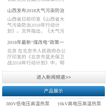
导、技术研发部，技术支持
吹风会上表示，生态环境部
部、项目管理部、采购售后
山西发布2018大气污染防治
会同有关部门提出《打赢蓝
部，市场部、经济部、财务
计划， 10月前完成钢铁、锅
天保卫战三年行动计划》
山西省日前印发《山西省大
部、综合管理部等人员参加
炉等行业提标改造！
（下称《三年行动计划》）
气污染防治2018年行动计
了此次会议。会议主要围绕
的建议稿，在6月13日国务院
划》。文件指出，《大气污
各个议题进行了热烈的讨
常务会议上已原则通过，并
染防治行动计划》第一阶段
论。各部门人员分别对2018
将于近期印发。6月13日，李
2018年最新“煤改电”政策一
目标已完成，但空气质量形
年上半年工作做了系统的总
克强总理在国务院常务会议
览
势依然严峻，必须以最坚定
北京 在北京市人民政府办公
结和分...
上表示，蓝天保卫战是污染
的决心、最严格的制度、最
厅印发的《北京市蓝天保卫
防治攻坚战的重中之重，各
有力的措施，进一步深入推
战2018年行动计划》中，明
级政府要严格环境执法，确
进大气污染防治攻坚战，打
确了2018年各区清洁取暖时
保治污各项工作落实到位。
赢2018年蓝天保卫战。文件
间。 天津 结合2018年采暖季
进入新闻频道>>
打好蓝天保卫战...
提出：2018年10月底前，完
天然气供需形势，天津市发
成清洁取暖改造任务。2018
展改革委会同市建委、市农
年10月1日前，所有在用燃煤
产品展示
委、市环保局等部门制定了
锅炉排放大气污染物达到特
我市2018至2019年居民冬季
别排放限值标准。2018年10
380V低电压高温热泵
10kV高电压高温热泵
清洁取暖工作计划：坚持“优